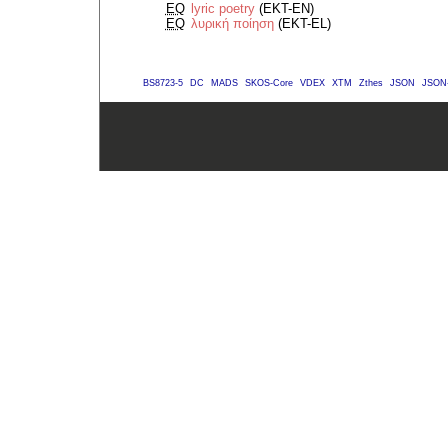
EQ
lyric poetry
(EKT-EN)
EQ
λυρική ποίηση
(EKT-EL)
BS8723-5
DC
MADS
SKOS-Core
VDEX
XTM
Zthes
JSON
JSON