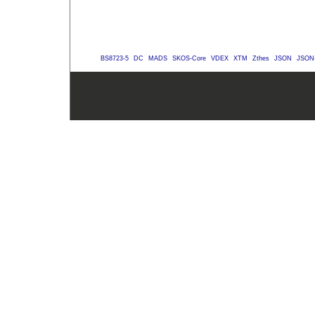
BS8723-5
DC
MADS
SKOS-Core
VDEX
XTM
Zthes
JSON
JSON