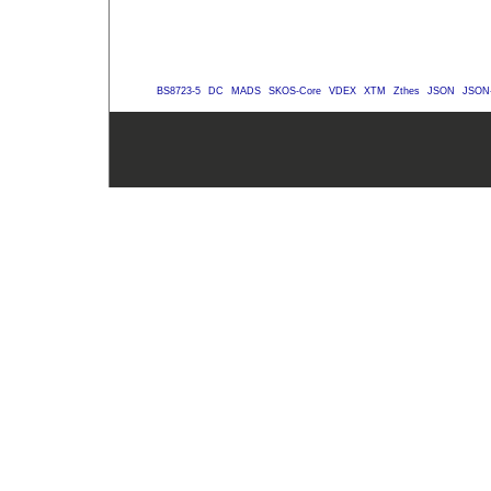
BS8723-5
DC
MADS
SKOS-Core
VDEX
XTM
Zthes
JSON
JSON