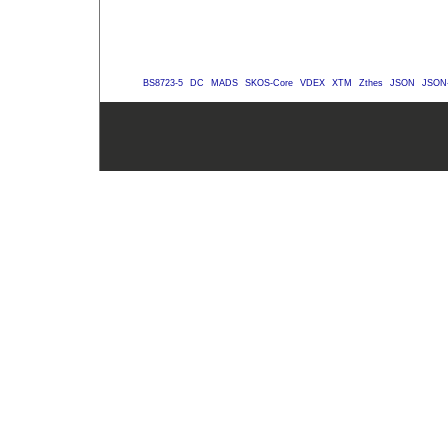
BS8723-5
DC
MADS
SKOS-Core
VDEX
XTM
Zthes
JSON
JSON