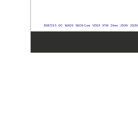
BS8723-5
DC
MADS
SKOS-Core
VDEX
XTM
Zthes
JSON
JSON