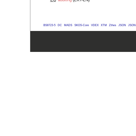
BS8723-5
DC
MADS
SKOS-Core
VDEX
XTM
Zthes
JSON
JSON