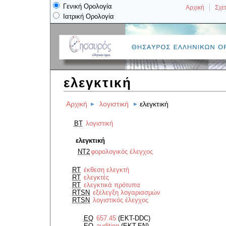
Γενική Ορολογία
Αρχική
Σχετ
Ιατρική Ορολογία
ελεγκτική
Αρχική
λογιστική
ελεγκτική
BT
λογιστική
ελεγκτική
NT2
φορολογικός έλεγχος
RT
έκθεση ελεγκτή
RT
ελεγκτές
RT
ελεγκτικά πρότυπα
RTSN
εξέλεγξη λογαριασμών
RTSN
λογιστικός έλεγχος
EQ
657.45
(EKT-DDC)
EQ
auditing
(EKT-EN)