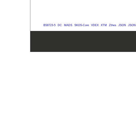
BS8723-5
DC
MADS
SKOS-Core
VDEX
XTM
Zthes
JSON
JSON